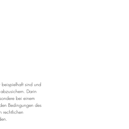
 beispielhaft sind und
 abzusichern. Darin
esondere bei einem
u den Bedingungen des
 rechtlichen
den.