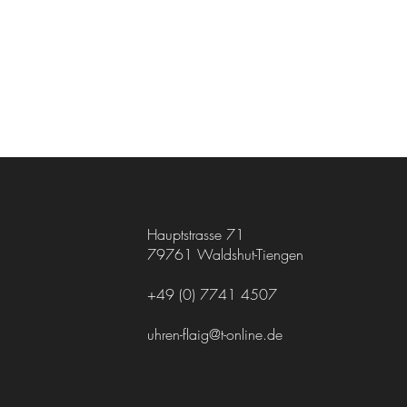
Hauptstrasse 71
79761 Waldshut-Tiengen
+49 (0) 7741 4507
uhren-flaig@t-online.de